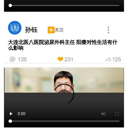
孙钰
关注
大连北医八医院泌尿外科主任 阳痿对性生活有什
么影响